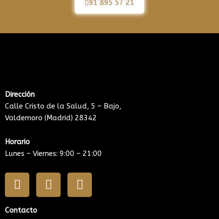
91 895 57 21
Dirección
Calle Cristo de la Salud, 5 – Bajo,
Valdemoro (Madrid) 28342
Horario
Lunes – Viernes: 9:00 – 21:00
F
I
Y
a
n
o
c
s
u
Contacto
e
t
t