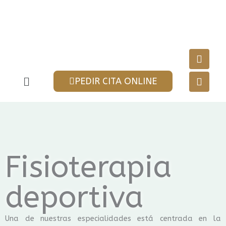
Ir
al
contenido
F
I
a
n
c
s
Menú
PEDIR CITA ONLINE
e
t
b
a
o
g
o
r
k
a
m
Fisioterapia
deportiva
Una de nuestras especialidades está centrada en la