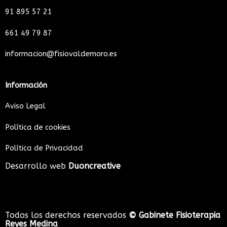
b
a
u
91 895 57 21
o
g
b
o
r
e
661 49 79 87
k
a
informacion@fisiovaldemoro.es
m
Información
Aviso Legal
Política de cookies
Política de Privacidad
Desarrollo web
Duoncreative
Todos los derechos reservados
© Gabinete Fisioterapia
Reyes Medina